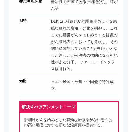
想定適応疾患
難治性の癌腫である肝細胞がん、肺が
ん等
期待
DLK-1は幹細胞や前駆細胞のような未
熟な細胞の増殖・分化を制御し、これ
までに肝臓がんをはじめとする複数の
がん細胞表面においても発現し、その
増殖に関与していることが明らかとな
った新しいがん治療の標的になる可能
性がある分子。 ファーストインクラ
ス候補抗体。
知財
日本・米国・欧州・中国他で特許成
立。
解決すべきアンメットニーズ
肝細胞がんを始めとした有効な治療薬がない悪性度
の高い腫瘍に対する新たな治療薬を提供する。