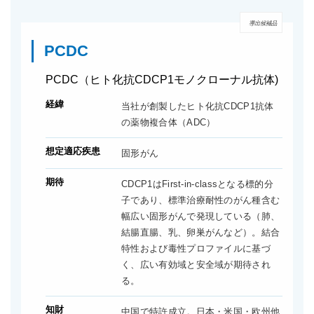
導出候補品
PCDC
PCDC（ヒト化抗CDCP1モノクローナル抗体)
経緯
当社が創製したヒト化抗CDCP1抗体
の薬物複合体（ADC）
想定適応疾患
固形がん
期待
CDCP1はFirst-in-classとなる標的分
子であり、標準治療耐性のがん種含む
幅広い固形がんで発現している（肺、
結腸直腸、乳、卵巣がんなど）。結合
特性および毒性プロファイルに基づ
く、広い有効域と安全域が期待され
る。
知財
中国で特許成立。日本・米国・欧州他