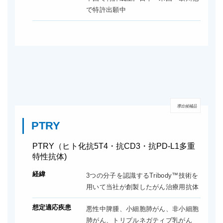
で特許出願中
導出候補品
PTRY
PTRY（ヒト化抗5T4・抗CD3・抗PD-L1多重
特性抗体)
経緯
3つの分子を認識するTribody™技術を
用いて当社が創製したがん治療用抗体
想定適応疾患
悪性中脾腫、小細胞肺がん、非小細胞
肺がん、トリプルネガティブ乳がん