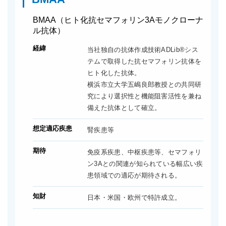
BMAA（ヒト化抗セマフォリン3Aモノクローナ
ル抗体）
経緯
当社独自の抗体作成技術ADLib®シス
テムで取得した抗セマフォリン抗体を
ヒト化した抗体。
横浜市立大学五嶋良郎教授との共同研
究により選択性と機能阻害活性を兼ね
備えた抗体として確立。
想定適応疾患
腎疾患等
期待
免疫系疾患、中枢疾患等、セマフォリ
ン3Aとの関連が知られている幅広い疾
患領域での適応が期待される。
知財
日本・米国・欧州で特許成立。