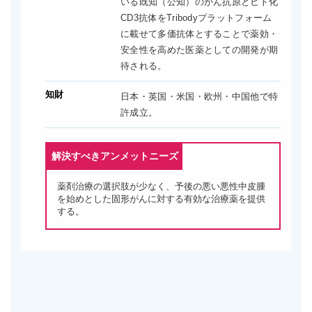
いる既知（公知）のがん抗原とヒト化
CD3抗体をTribodyプラットフォーム
に載せて多価抗体とすることで薬効・
安全性を高めた医薬としての開発が期
待される。
知財
日本・英国・米国・欧州・中国他で特
許成立。
解決すべきアンメットニーズ
薬剤治療の選択肢が少なく、予後の悪い悪性中皮腫
を始めとした固形がんに対する有効な治療薬を提供
する。