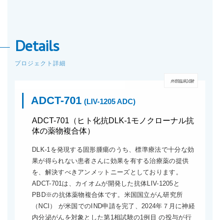
Details
プロジェクト詳細
外部臨床試験
ADCT-701
(LIV-1205 ADC)
ADCT-701（ヒト化抗DLK-1モノクローナル抗
体の薬物複合体）
DLK-1を発現する固形腫瘍のうち、標準療法で十分な効
果が得られない患者さんに効果を有する治療薬の提供
を、解決すべきアンメットニーズとしております。
ADCT-701は、カイオムが開発した抗体LIV-1205と
PBD※の抗体薬物複合体です。米国国立がん研究所
（NCI） が米国でのIND申請を完了、2024年７月に神経
内分泌がんを対象とした第1相試験の1例目 の投与が行