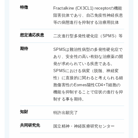
特徴
Fractalkine (CX3CL1) receptorの機能
阻害抗体であり、自己免疫性神経疾患
等の病態進行を抑制する治療用抗体
想定適応疾患
二次進行型多発性硬化症（SPMS）等
期待
SPMSは難治性病型の多発性硬化症で
あり、安全性の高い有効な治療薬の開
発が求められている疾患である。
SPMSにおける病変（脱髄、神経変
性）に直接的に関わると考えられる細
胞傷害性のEomes陽性CD4+T細胞の
機能を抑制することで症状の進行を抑
制する事を期待。
知財
特許出願完了
共同研究先
国立精神・神経医療研究センター