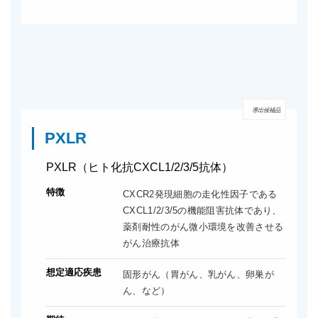
導出候補品
PXLR
PXLR（ヒト化抗CXCL1/2/3/5抗体）
特徴
CXCR2発現細胞の走化性因子である
CXCL1/2/3/5の機能阻害抗体であり、
薬剤耐性のがん微小環境を改善させる
がん治療抗体
想定適応疾患
固形がん（胃がん、乳がん、卵巣が
ん、など）