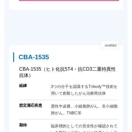
自社開発品
CBA-1535
CBA-1535（ヒト化抗5T4・抗CD3二重特異性
抗体）
経緯
3つの分子を認識するTribody™技術を
用いて創製したがん治療用抗体
想定適応疾患
悪性中皮腫、小細胞肺がん、非小細胞
肺がん、TNBC等
期待
臨床標的としての安全性が確認されて