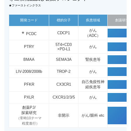
★ファーストインクラス
開発コード
標的分子
疾患領域
創薬研究
がん
★
CDCP1
PCDC
（ADC）
5T4×CD3
PTRY
がん
×PD-L1
BMAA
SEMA3A
腎疾患等
LIV-2008/2008b
TROP-2
がん
自己免疫性神
PFKR
CX3CR1
経疾患等
PXLR
CXCR1/2/3/5
がん
創薬PJ/
探索研究
非開示
がん/眼科 etc
（常時10テーマ
程度進行）