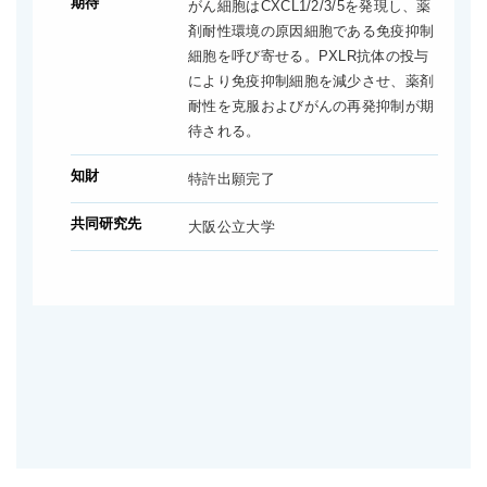
期待
がん細胞はCXCL1/2/3/5を発現し、薬
剤耐性環境の原因細胞である免疫抑制
細胞を呼び寄せる。PXLR抗体の投与
により免疫抑制細胞を減少させ、薬剤
耐性を克服およびがんの再発抑制が期
待される。
知財
特許出願完了
共同研究先
大阪公立大学