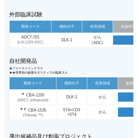
外部臨床試験
開発コード
標的分子
疾患領域
創薬研究
ADCT-701
がん
DLK-1
(LIV-1205 ADC)
（ADC）
自社開発品
★ファーストインクラス
★★世界初の創薬モダリティでの臨床入り
開発コード
標的分子
疾患領域
創薬研
★
CBA-1205
DLK-1
がん
(ADCC enhanced)
★★
5T4×CD3
CBA-1535
がん
×5T4
(Tribody ™)
導出候補品及び創薬プロジェクト