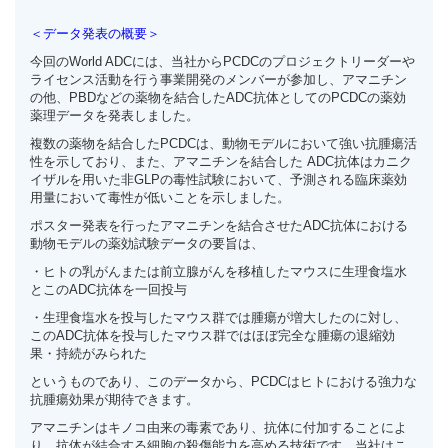
＜データ発表の概要＞
今回のWorld ADCには、当社からPCDCのプロジェクトリーダーや
ライセンス活動を行う事業開発のメンバーが参加し、アマニチン
の他、PBDなどの薬物を結合したADC抗体としてのPCDCの薬効
薬理データを発表しました。
複数の薬物を結合したPCDCは、動物モデルにおいて強い抗腫瘍活
性を示しており、また、アマニチンを結合した ADC抗体はカニク
イザルを用いた非GLPの毒性試験において、予測される臨床薬効
用量において毒性が低いことを示しました。
ポスター発表を行ったアマニチンを結合させたADC抗体における
動物モデルの薬効試験データの要旨は、
・ヒトの乳がんまたは前立腺がんを移植したマウスに生理食塩水
とこのADC抗体を一回投与
・生理食塩水を投与したマウス群では腫瘍が増大したのに対し、
このADC抗体を投与したマウス群ではほぼ完全な腫瘍の退縮効
果・持続がみられた
というものであり、このデータから、PCDCはヒトにおける強力な
抗腫瘍効果が期待できます。
アマニチンはキノコ由来の毒素であり、抗体に付加することによ
り、抗体が結合する細胞の殺傷能力を高める技術です。当社はこ