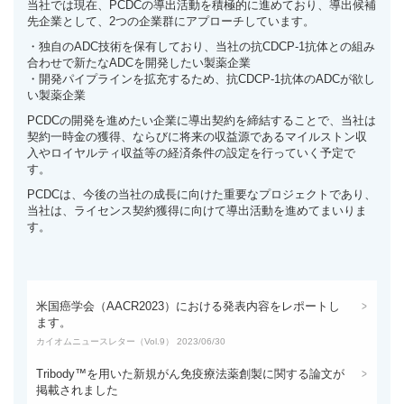
当社では現在、PCDCの導出活動を積極的に進めており、導出候補
先企業として、2つの企業群にアプローチしています。
・独自のADC技術を保有しており、当社の抗CDCP-1抗体との組み
合わせで新たなADCを開発したい製薬企業
・開発パイプラインを拡充するため、抗CDCP-1抗体のADCが欲し
い製薬企業
PCDCの開発を進めたい企業に導出契約を締結することで、当社は
契約一時金の獲得、ならびに将来の収益源であるマイルストン収
入やロイヤルティ収益等の経済条件の設定を行っていく予定で
す。
PCDCは、今後の当社の成長に向けた重要なプロジェクトであり、
当社は、ライセンス契約獲得に向けて導出活動を進めてまいりま
す。
米国癌学会（AACR2023）における発表内容をレポートし
ます。
カイオムニュースレター（Vol.9） 2023/06/30
Tribody™を用いた新規がん免疫療法薬創製に関する論文が
掲載されました