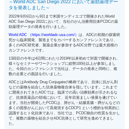
～World ADC San Diego 2022 において薬効薬理デー
タを発表しました～
2022年9月6日から9日まで米国サンディエゴで開催されたWorld
ADC San Diego 2022において、当社のがん治療用抗体PCDCの薬
効薬理データの発表を行いました。
World ADC
（
https://worldadc-usa.com/
）
は、ADCの初期の探索研
究から臨床開発、製造までをカバーするカンファレンスであり、
多くのADC研究者、製薬企業が参加するADC分野では最大規模の
カンファレンスです。
13回目の今年は4日間にわたり2019年以来初めて対面で開催され、
様々なセミナーやワークショップに総勢100社以上が参加しまし
た。今回のカンファレンスで当社は、データの発表と同時に、複
数の企業との面談を行いました。
ADCとはAntibody Drug Conjugateの略称であり、抗体に抗がん剤
などの薬物を結合した抗体薬物複合体を指しています。これまで
に開発されてきたADCでは、臨床での高い治療効果が示されるな
ど、抗体医薬品の領域において、近年目覚ましい発展を遂げてい
ます。当社が開発したPCDCは、肺がん・結腸直腸・膵がんなどの
多くの固形がんにおいて高発現するCDCP1 という標的を特異的に
認識するヒト化抗体であり、当社では、PCDC独自の性質を生かし
て、複数の薬物を結合させADC抗体として研究を進めてきまし
た。