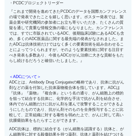
・
PCDC
プロジェクトリーダー
『これまで開発を進めてきたPCDCのデータを国際カンファレンス
の場で発表できたことを嬉しく思います。ポスター発表では、製
薬企業や研究機関の参加者にお立ち寄りいただき、たくさんの質
疑を通して貴重な情報交換の場にもなりました。カンファレンス
では、すでに市販されているADC、後期臨床試験にあるADCも含
め、多くのADC医薬品に関する最先端の発表がなされました。ま
たADCは抗体技術だけではなく多くの要素技術を組み合わせるこ
とによってつくられますが、そのような要素技術に関する注目す
べき発表も多数あり、今後もADCががん治療に大きな貢献をもた
らし続けるだろうと確信いたしました。』
＜ADCについて＞
ADCとは、Antibody Drug Conjugateの略称であり、抗体に抗がん
剤などの薬を付加した抗体薬物複合体を指しています。ADCは
『抗体』『薬物』『複合体』という名の通り、がん細胞上の標的
を狙って結合する抗体に、化学的な手法で抗がん剤を結合させ、
体内でがん細胞だけに抗がん剤を運んで攻撃することができるよ
うにしたものであり、抗がん剤そのものを全身投与することに比
較して、正常組織に対する毒性を弱めた上で、がんに対して高い
抗腫瘍効果をもたらすことができます。
ADC抗体は、標的に結合する（がん細胞を認識する）抗体と、が
ん細胞等に対する殺傷効果を持つ薬剤、抗体と薬剤を結びつける