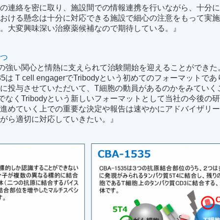
との連絡を密に取り、施設間での情報連携を行いながら、十分
における懸念は十分に対応できる施設で細心の注意をもって実
る。大変興味深い治療薬候補なので期待している。』
さつ
先生方の強い関心と情熱に支えられて治験開始を迎えることができ
5は T cell engagerでTribodyという初めてのフォーマット
に投与させていただいて、T細胞の動員があるのかをみていく
だけでなくTribodyという新しいフォーマットとして当社の今後の
を進めていく上での重要な決定や報告は速やかにアドバイザリ
ながら適切に対応していきたい。』