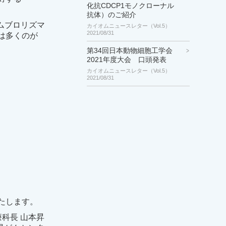
化抗CDCP1モノクローナル
抗体）のご紹介
ムブロリズマ
カイオムニュースレター（Vol.5）
2021/08/31
5は多くのが
第34回日本動物細胞工学会
2021年度大会 口頭発表
カイオムニュースレター（Vol.5）
2021/08/31
たします。
科長 山本昇