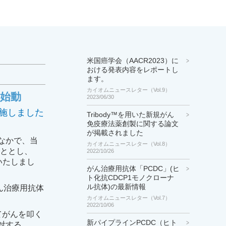
米国癌学会（AACR2023）に
おける発表内容をレポートし
ます。
カイオムニュースレター（Vol.9）
験始動
2023/06/30
実施しました
Tribody™を用いた新規がん
免疫療法薬創製に関する論文
が掲載されました
のなかで、当
カイオムニュースレター（Vol.8）
こととし、
2022/10/26
いたしまし
がん治療用抗体「PCDC」(ヒ
ト化抗CDCP1モノクローナ
ル抗体)の最新情報
がん治療用抗体
カイオムニュースレター（Vol.7）
2022/10/06
てがんを叩く
新パイプラインPCDC（ヒト
に対する