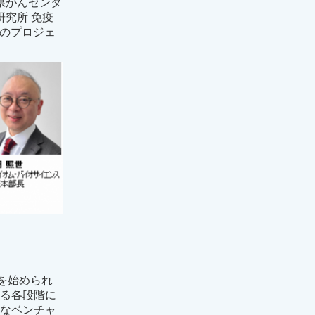
県がんセンタ
研究所 免疫
5のプロジェ
験を始められ
至る各段階に
模なベンチャ