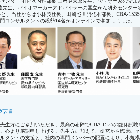
センター 消化器内科部長 山﨑健太郎先生、医学専門家の愛知
原豊先生、バイオマーカーアドバイザーの国立がん研究センター
生と、当社からは小林茂社長、田岡照世開発本部長、CBA-153
門コンサルタントの総勢14名がオンラインで参加しました。
グ要旨
先生方にご参加いただき、最高の布陣でCBA-1535の臨床試
う。心より感謝申し上げる。先生方に加えて、研究から臨床に
サルタントの支援と、社内の専門メンバーの配置により、小規