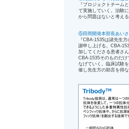
『プロジェクトチーム
て実施していく。治験
から問題はないと考え
⑤田岡開発本部長あい
『CBA-1535は諸
謝申し上げる。CBA-153
加してくださる患者さん
CBA-1535そのもの
なげていく。臨床試験
催し先生方の助言を得