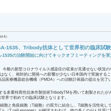
l.6）
-1535、Tribody抗体として世界初の臨床試
CBA-1535の治験開始に向けてキックオフミーティングを
試験は、今般の新型コロナウイルス感染症の収束が見通せない状況
ではなく、相対的に開発への影響が少ない日本国内で実施する
で医薬品医療機器総合機構（PMDA）への治験計画届の提出を完了
保有する多重特異性抗体作製技術TribodyTMを用いて創製された
しては世界で初めての臨床試験となります。
細胞と免疫細胞（T細胞）の双方に結合し、T細胞を活性化し
セプト（T cell engager）が確認されれば、他の多くのがん抗原