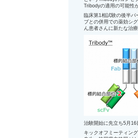
Tribodyの適用の可
臨床第1相試験の後半パ
ブとの併用での薬効シグ
ん患者さんに新たな治
治験開始に先立ち5月1
キックオフミーティング