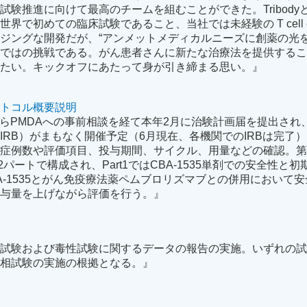
試験推進に向けて最高のチームを組むことができた。Tribody
で初めての臨床試験であること、当社では未経験の T cell eng
ジングな開発だが、“アンメットメディカルニーズに創薬の光を
らではの挑戦である。がん患者さんに新たな治療法を提供する
めたい。キックオフにあたって身が引き締まる思い。』
ロトコル概要説明
21年からPMDAへの事前相談を経て本年2月に治験計画届を提出さ
IRB）がまもなく開催予定（6月現在、各機関でのIRBは完了
定症例数や評価項目、投与期間、サイクル、用量などの確認。
t2の2パートで構成され、Part1ではCBA-1535単剤での安全性と
BA-1535とがん免疫療法薬ペムブロリズマブとの併用において
投与量を上げながら評価を行う。』
理試験および毒性試験に関するデータの報告の実施。いずれの
１相試験の実施の根拠となる。』
旨