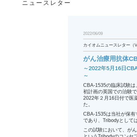
ニュースレター
2022/06/09
カイオムニュースレター（Vo
がん治療用抗体CBA
～2022年5月16日
～
CBA-1535の臨床
初計画の英国での治験
2022年２月16日付
た。
CBA-1535は当社が
であり、Tribodyと
この試験において、がん
というTribodyのコン