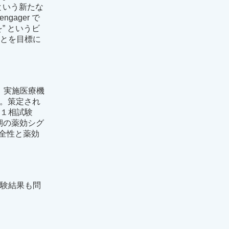
という新たな
ager で
” というビ
ことを目標に
れ、実施医療機
）。策定され
第１相試験
初期の薬効シグ
安全性と薬効
試験結果も問