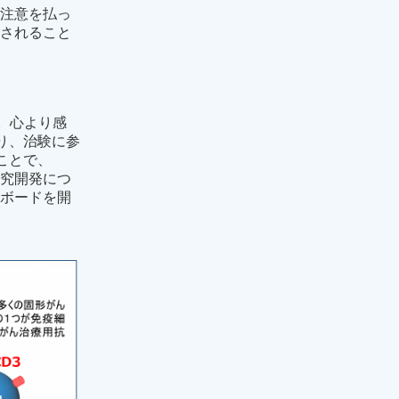
に注意を払っ
施されること
た。心より感
であり、治験に参
ことで、
研究開発につ
ーボードを開