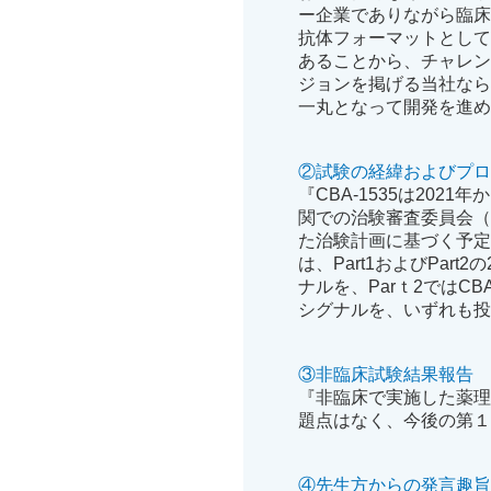
ー企業でありながら臨床
抗体フォーマットとして世界
あることから、チャレン
ジョンを掲げる当社な
一丸となって開発を進
②試験の経緯およびプ
『CBA-1535は20
関での治験審査委員会（
た治験計画に基づく予
は、Part1およびPar
ナルを、Parｔ2ではC
シグナルを、いずれも
③非臨床試験結果報告
『非臨床で実施した薬
題点はなく、今後の第
④先生方からの発言趣