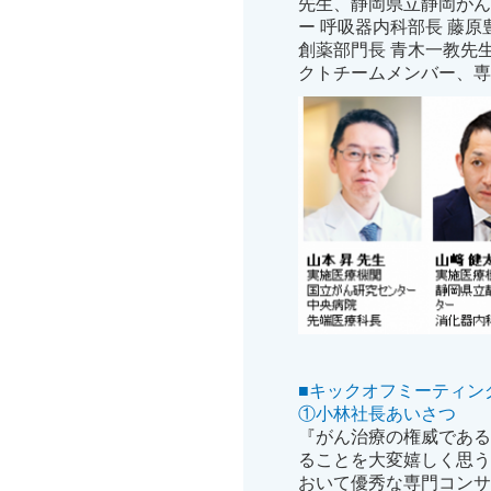
先生、静岡県立静岡がん
ー 呼吸器内科部長 藤
創薬部門長 青木一教先
クトチームメンバー、専
■キックオフミーティン
①小林社長あいさつ
『がん治療の権威である
ることを大変嬉しく思
おいて優秀な専門コン